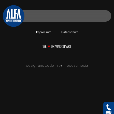
Impressum
Datenschutz
WE
♥
DRIVING SMART
design und code mit
♥
–
redcat media