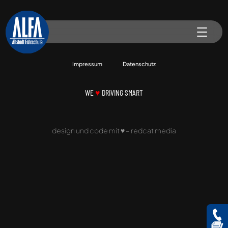
Impressum
Datenschutz
WE
♥
DRIVING SMART
design und code mit
♥
–
redcat media