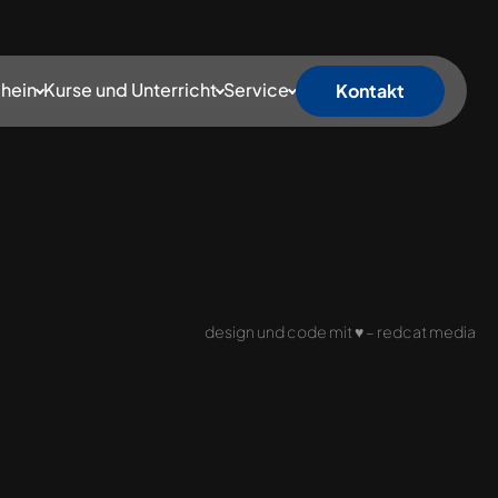
hein
Kurse und Unterricht
Service
Kontakt
design und code mit
♥
–
redcat media