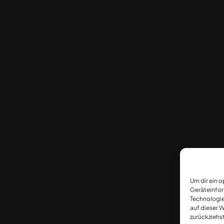
Um dir ein 
Geräteinfor
Technologie
auf dieser W
zurückziehs