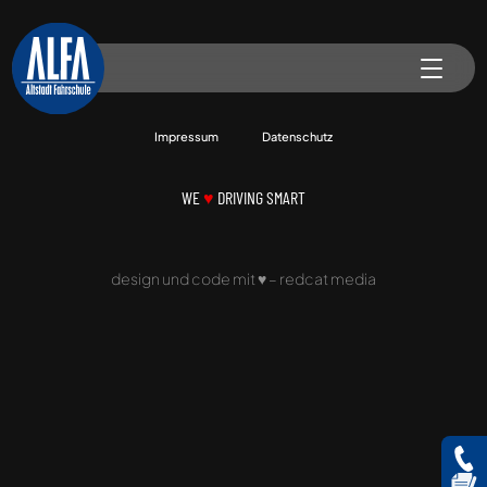
Impressum
Datenschutz
WE
♥
DRIVING SMART
design und code mit
♥
–
redcat media