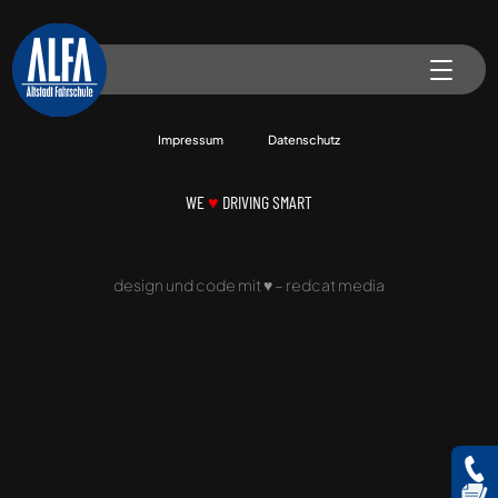
Impressum
Datenschutz
WE
♥
DRIVING SMART
design und code mit
♥
–
redcat media