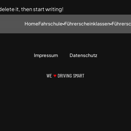
lete it, then start writing!
Home
Fahrschule
Führerscheinklassen
Führersc
Impressum
Datenschutz
WE
♥
DRIVING SMART