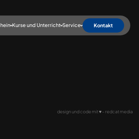
hein
Kurse und Unterricht
Service
Kontakt
design und code mit
♥
–
redcat media