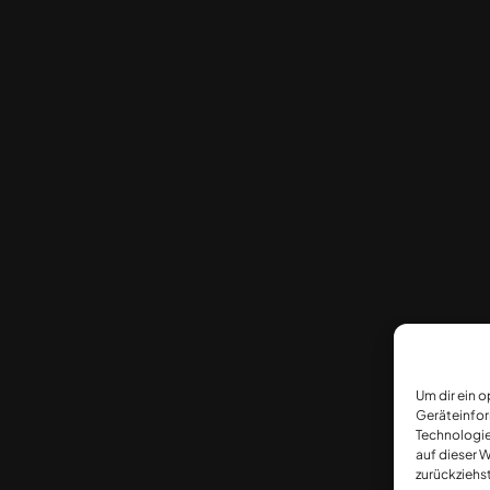
Um dir ein 
Geräteinfor
Technologie
auf dieser W
zurückziehs